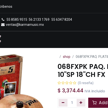
cribenos
55 8585 9515
56 2133 1769
55 6347 8204
ventas@karmamusic.mx
Royals Casa Veerkamp
Sucursales
Menú
shop
068FXPK PAQ. PLATI
068FXPK PAQ. 
10"SP 18"CH FX
(0 reseña)
$
3,374.44
IVA incluido
Add 