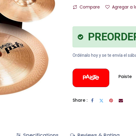
Compare
Agregar a l
PREORDE
Ordénalo hoy y se te envía el sá
Paiste
Share :
Specifications
Reviews & Rating