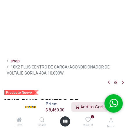
shop
10K2 PLUS CENTRO DE CARGA/ACONDICIONADOR DE
VOLTAJE GORILA 40A 10,000W
Producto Nuevo
10K2 PLUS CENTRO DE
Price:
Add to Cart
CARGA/ACONDICIONADOR DE
$
8,460.00
VOLTAJE GORILA 40A 10,000W
0
Home
Search
Wishlist
Account
(0 reseña)