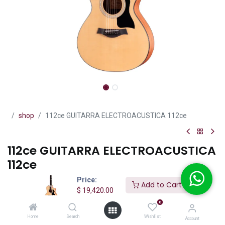
shop
112ce GUITARRA ELECTROACUSTICA 112ce
112ce GUITARRA ELECTROACUSTICA
112ce
Price:
(0 reseña)
Add to Cart
$
19,420.00
$
19,420.00
IVA incluido
0
Home
Search
Wishlist
Account