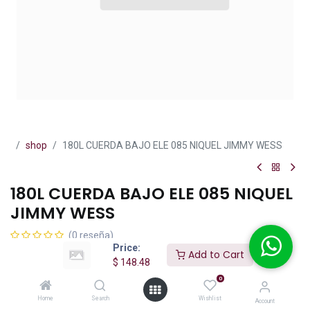
shop
180L CUERDA BAJO ELE 085 NIQUEL JIMMY WESS
180L CUERDA BAJO ELE 085 NIQUEL
JIMMY WESS
(0 reseña)
Price:
$
148.48
Add to Cart
IVA incluido
$
148.48
0
Home
Search
Wishlist
Account