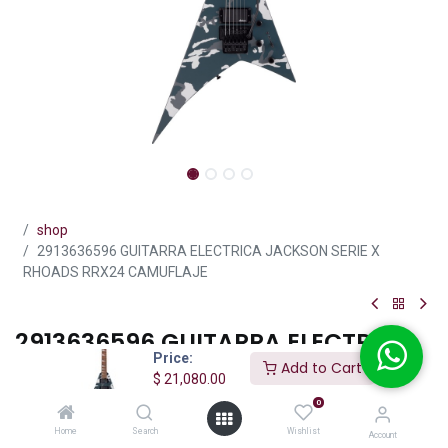
shop
2913636596 GUITARRA ELECTRICA JACKSON SERIE X
RHOADS RRX24 CAMUFLAJE
2913636596 GUITARRA ELECTRICA
Price:
JACKSON SERIE X RHOADS RRX24
Add to Cart
$
21,080.00
CAMUFLAJE
0
(0 reseña)
Home
Search
Wishlist
Account