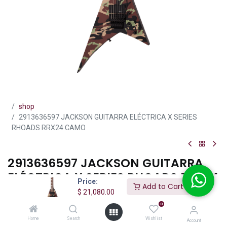
shop
2913636597 JACKSON GUITARRA ELÉCTRICA X SERIES
RHOADS RRX24 CAMO
2913636597 JACKSON GUITARRA
ELÉCTRICA X SERIES RHOADS RRX24
Price:
Add to Cart
CAMO
$
21,080.00
0
(0 reseña)
Home
Search
Wishlist
Account
Los modelos Jackson® Serie X Rhoads continúan el legado