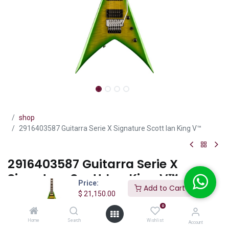
shop
2916403587 Guitarra Serie X Signature Scott Ian King V™
2916403587 Guitarra Serie X
Signature Scott Ian King V™
Price:
Add to Cart
$
21,150.00
(0 reseña)
0
Ofrece diseño en V agresivo, construcción neck-thru y potencia
profesional con pastillas Seymour Duncan. Ideal para metal y rock
Home
Search
Wishlist
Account