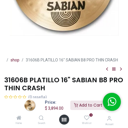
shop
31606B PLATILLO 16" SABIAN B8 PRO THIN CRASH
31606B PLATILLO 16" SABIAN B8 PRO
THIN CRASH
(0 reseña)
Price:
Add to Cart
El Sabian 31606B B8 Pro Series Thin Crash es un platillo delgado
$
3,894.00
con un sonido ajustado, brillante y enfocado.
0
$
3,894.00
IVA incluido
Home
Search
Wishlist
Account