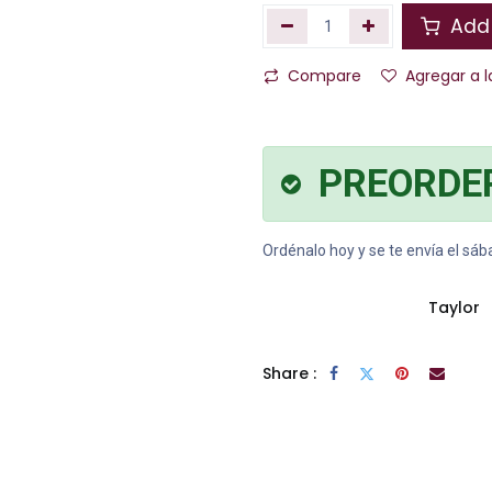
Add 
Compare
Agregar a l
PREORDE
Ordénalo hoy y se te envía el sá
Taylor
Share :