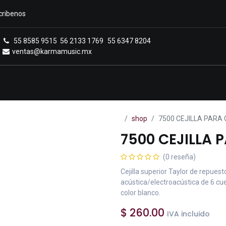
cribenos
55 8585 9515
56 2133 1769
55 6347 8204
ventas@karmamusic.mx
Royals Casa Veerkamp
Sucursales
Menú
shop
7500 CEJILLA PARA 
7500 CEJILLA 
(0 reseña)
Cejilla superior Taylor de repuesto
acústica/electroacústica de 6 cu
color blanco.
$
260.00
IVA incluido