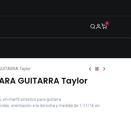
0
Blog
Legal
Eventos
Enero 2026
GUITARRA Taylor
PARA GUITARRA Taylor
, en marfíl síntetico para guitarra
erdas, orientación a la derecha y medida de 1-11/16 en