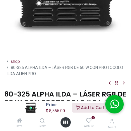
shop
80-325 ALPHA ILDA – LÁSER RGB DE 50 W CON PROTOCOLO
ILDA ALIEN PRO
80-325 ALPHA ILDA – LÁSER RGB DE
50 W CON PROTOCOLO ILDA ALIEN
Price:
Add to Cart
PRO
$
8,555.00
0
(0 reseña)
Home
Search
Wishlist
Account
AlienPro Alpha ILDA: espectáculo láser RGB potente (50 W),