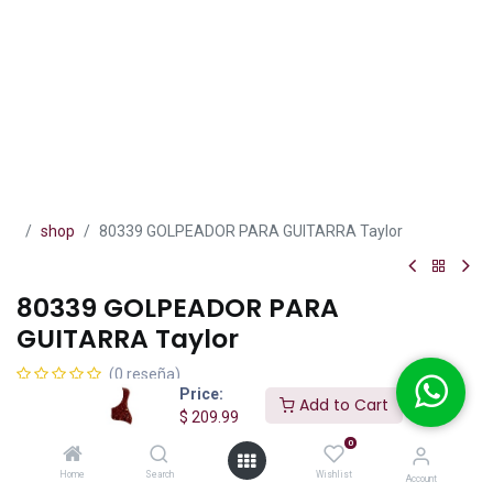
shop
80339 GOLPEADOR PARA GUITARRA Taylor
80339 GOLPEADOR PARA
GUITARRA Taylor
(0 reseña)
Price:
Add to Cart
Golpeador derecho Taylor para guitarras Grand Auditorium o
$
209.99
Grand Symphony de 4-7/8" Tortoise Shell.
0
$
209.99
IVA incluido
Home
Search
Wishlist
Account