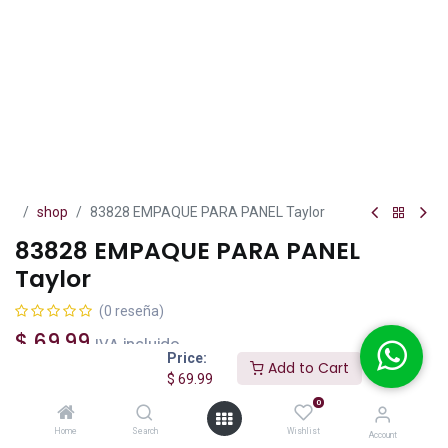
shop
83828 EMPAQUE PARA PANEL Taylor
83828 EMPAQUE PARA PANEL
Taylor
(0 reseña)
$
69.99
IVA incluido
Price:
Add to Cart
$
69.99
0
Home
Search
Wishlist
Add to Cart
Buy Now
Account