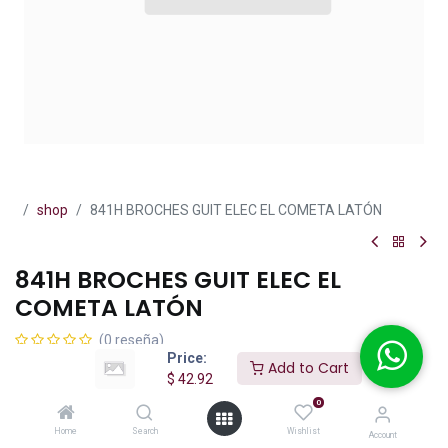
shop
841H BROCHES GUIT ELEC EL COMETA LATÓN
841H BROCHES GUIT ELEC EL
COMETA LATÓN
(0 reseña)
Price:
$
42.92
Add to Cart
IVA incluido
$
42.92
0
Home
Search
Wishlist
Account