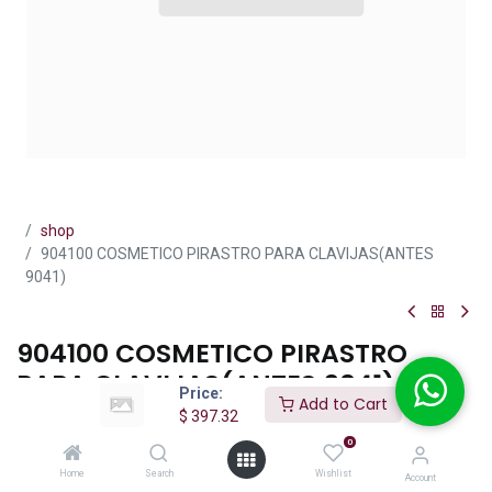
shop
904100 COSMETICO PIRASTRO PARA CLAVIJAS(ANTES
9041)
904100 COSMETICO PIRASTRO
PARA CLAVIJAS(ANTES 9041)
Price:
Add to Cart
$
397.32
(0 reseña)
0
$
397.32
IVA incluido
Home
Search
Wishlist
Account