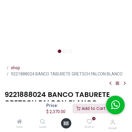
shop
9221888024 BANCO TABURETE GRETSCH FALCON BLANCO
9221888024 BANCO TABURETE
GRETSCH FALCON BLANCO
Price:
Add to Cart
$
2,370.00
(0 reseña)
0
Banco Gretsch Falcon 24” con asiento acolchado, estructura
metálica y diseño icónico White Falcon, ideal para estudio,
Home
Search
Wishlist
Account