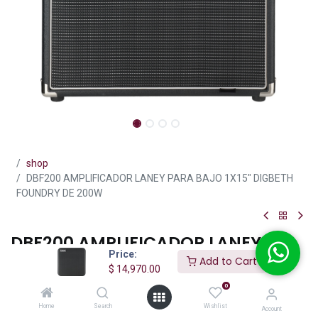
shop
DBF200 AMPLIFICADOR LANEY PARA BAJO 1X15" DIGBETH
FOUNDRY DE 200W
DBF200 AMPLIFICADOR LANEY
Price:
PARA BAJO 1X15" DIGBETH
Add to Cart
$
14,970.00
FOUNDRY DE 200W
0
(0 reseña)
Home
Search
Wishlist
Account