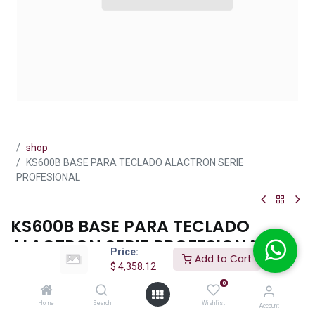
shop
KS600B BASE PARA TECLADO ALACTRON SERIE
PROFESIONAL
KS600B BASE PARA TECLADO
ALACTRON SERIE PROFESIONAL
Price:
Add to Cart
$
4,358.12
(0 reseña)
0
$
4,358.12
IVA incluido
Home
Search
Wishlist
Account