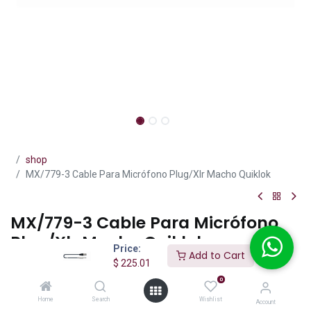
shop
MX/779-3 Cable Para Micrófono Plug/Xlr Macho Quiklok
MX/779-3 Cable Para Micrófono
Plug/Xlr Macho Quiklok
Price:
Add to Cart
$
225.01
(0 reseña)
0
El Quik Lok MX/779-3 es un cable profesional para micrófono de 3
metros con conectores Plug mono 6.3 mm (1/4") a XLR macho de
Home
Search
Wishlist
Account