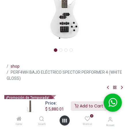
shop
PERF4WH BAJO ELÉCTRICO SPECTOR PERFORMER 4 (WHITE
GLOSS)
¡Promoción de Temporada!
Price:
PERF4WH BAJO ELÉCTRICO
Add to Cart
$
5,880.01
SPECTOR PERFORMER 4 (WHITE
0
GLOSS)
Home
Search
Wishlist
Account