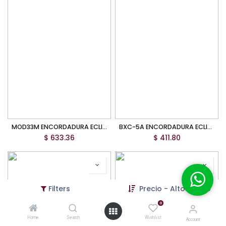
MOD33M ENCORDADURA ECLIPSE PARA ARPA 37 BORDONES
BXC-5A ENCORDADURA ECLIPSE PARA BAJO NYLON 5 CUERDAS AZUL
$
633.36
$
411.80
Filters
Precio - Alto a bajo
0
Home
Search
Wishlist
Account