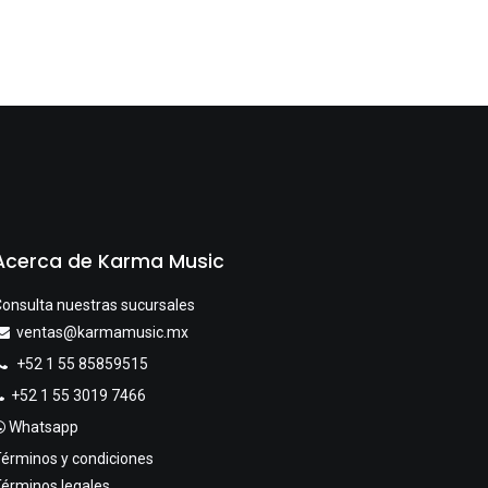
Acerca de Karma Music
onsulta nuestras sucursales
ventas@karmamusic.mx
+52 1 55 85859515
+52 1 55 3019 7466
Whatsapp
érminos y condiciones
érminos legales