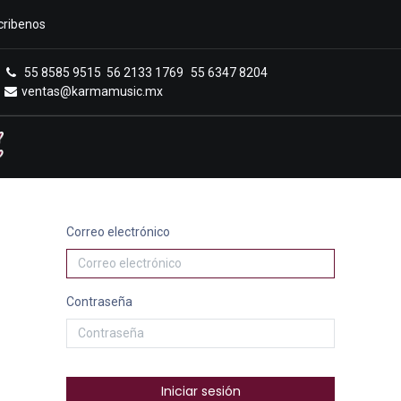
cribenos
55 8585 9515
56 2133 1769
55 6347 8204
ventas@karmamusic.mx
Royals Casa Veerkamp
Sucursales
Menú
Correo electrónico
Contraseña
Iniciar sesión