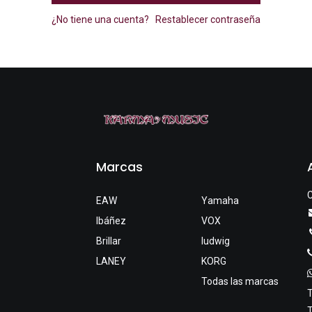
¿No tiene una cuenta?
Restablecer contraseña
Marcas
C
EAW
Yamaha
Ibáñez
VOX
Brillar
ludwig
LANEY
KORG
Todas las marcas
T
T