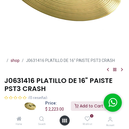
shop
J0631416 PLATILLO DE 16" PAISTE PST3 CRASH
J0631416 PLATILLO DE 16" PAISTE
PST3 CRASH
(0 reseña)
Price:
Add to Cart
La serie PST7 es una línea de platillos accesibles para el baterista
$
2,223.00
que busca un sonido, imagen, y sensación más tradicionales. La
0
aleación base para esta serie es el bronce CuSn8.
Home
Search
Wishlist
Account