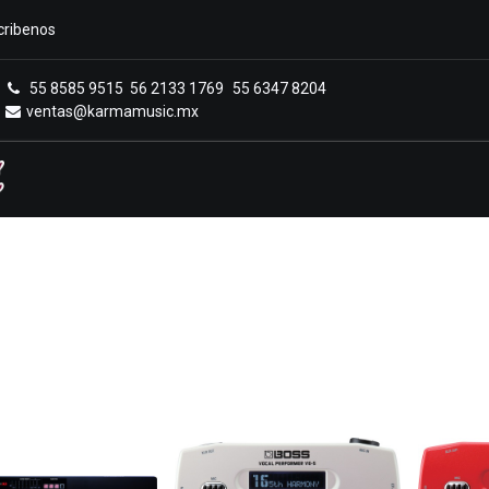
cribenos
55 8585 9515
56 2133 1769
55 6347 8204
ventas@karmamusic.mx
Royals Casa Veerkamp
Sucursales
Menú