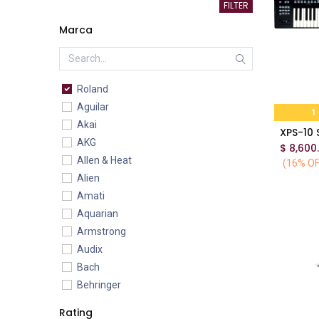
FILTER
Marca
Roland
Aguilar
1
Akai
AKG
$
8,600
Allen & Heat
(16% OF
Alien
Amati
Aquarian
Armstrong
Audix
Bach
Behringer
BG
Rating