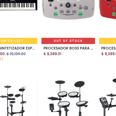
 UNITS LEFT
OUT OF STOCK
1
XPS-10 SINTETIZADOR EXPANDIBLE DE 5/8 61 TECLAS ROLAND
PROCESADOR BOSS PARA VOZ VE-5-WH
Add to Cart
.00
$
10,199.00
$
9,389.01
$
9,389.
F)