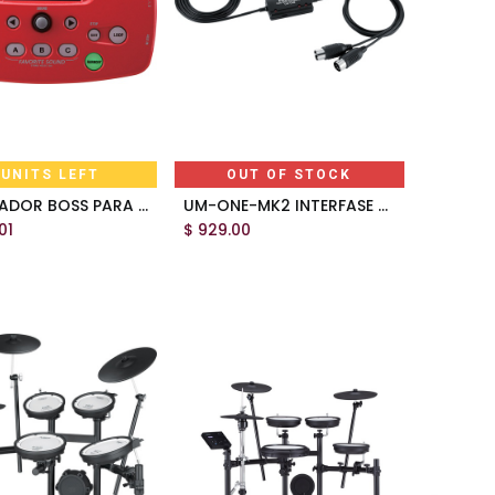
 UNITS LEFT
OUT OF STOCK
PROCESADOR BOSS PARA VOZ VE-5 -RD
UM-ONE-MK2 INTERFASE ROLAND
Add to Cart
01
$
929.00