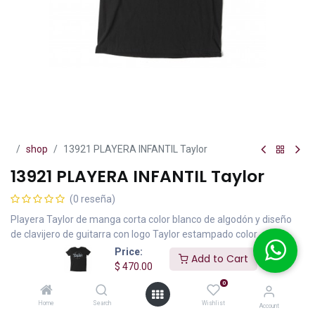
shop
13921 PLAYERA INFANTIL Taylor
13921 PLAYERA INFANTIL Taylor
(0 reseña)
Playera Taylor de manga corta color blanco de algodón y diseño
de clavijero de guitarra con logo Taylor estampado color
naranja/amarillo talla 12 meses.
Price:
Add to Cart
$
470.00
$
470.00
IVA incluido
0
Home
Search
Wishlist
Account