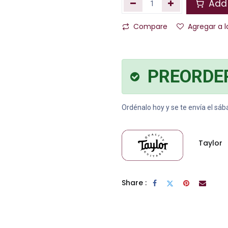
Add 
Compare
Agregar a l
PREORDE
Ordénalo hoy y se te envía el sá
Taylor
Share :