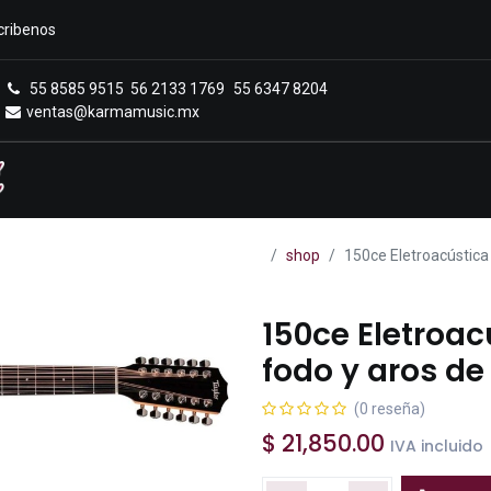
cribenos
55 8585 9515
56 2133 1769
55 6347 8204
ventas@karmamusic.mx
Royals Casa Veerkamp
Sucursales
Menú
shop
150ce Eletroacústica 
150ce Eletroac
fodo y aros de
(0 reseña)
$
21,850.00
IVA incluido