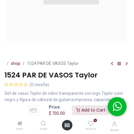
shop
1524 PAR DE VASOS Taylor
1524 PAR DE VASOS Taylor
(0 reseña)
Set de vasos Taylor de vidrio transparente con logo Taylor color
negro y figura de cabezal de guitarra impresos, capacidad de 16
oz.
Price:
Add to Cart
$
705.00
$
705.00
IVA incluido
0
Home
Search
Wishlist
Account