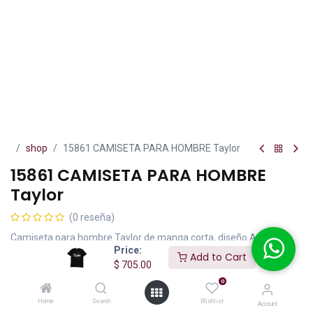
shop
15861 CAMISETA PARA HOMBRE Taylor
15861 CAMISETA PARA HOMBRE
Taylor
(0 reseña)
Camiseta para hombre Taylor de manga corta, diseño Anvil 980
Price:
con logo Taylor desgastado en tela de algodón color negro talla
Add to Cart
$
705.00
XXXG.
0
$
705.00
IVA incluido
Home
Search
Wishlist
Account