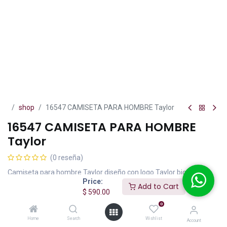
shop
16547 CAMISETA PARA HOMBRE Taylor
16547 CAMISETA PARA HOMBRE
Taylor
(0 reseña)
Camiseta para hombre Taylor diseño con logo Taylor bicolor en
Price:
tela de algodón color azul marino talla XG.
Add to Cart
$
590.00
$
590.00
IVA incluido
0
Home
Search
Wishlist
Account