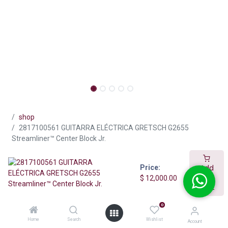
shop
2817100561 GUITARRA ELÉCTRICA GRETSCH G2655
Streamliner™ Center Block Jr.
Add
Price:
2817100561 GUITARRA ELÉCTRICA
to
$
12,000.00
GRETSCH G2655 Streamliner™
Cart
Center Block Jr.
0
(0 reseña)
Home
Search
Wishlist
Account