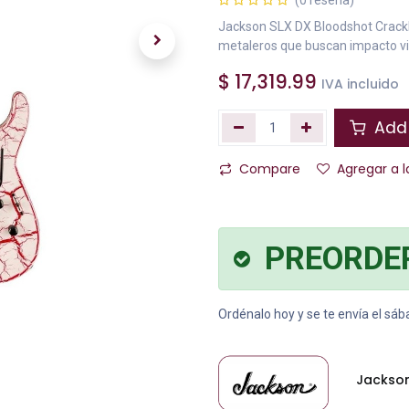
(0 reseña)
Jackson SLX DX Bloodshot Crackle
metaleros que buscan impacto vi
$
17,319.99
IVA incluido
Add 
Compare
Agregar a l
PREORDE
Ordénalo hoy y se te envía el sá
Jackso