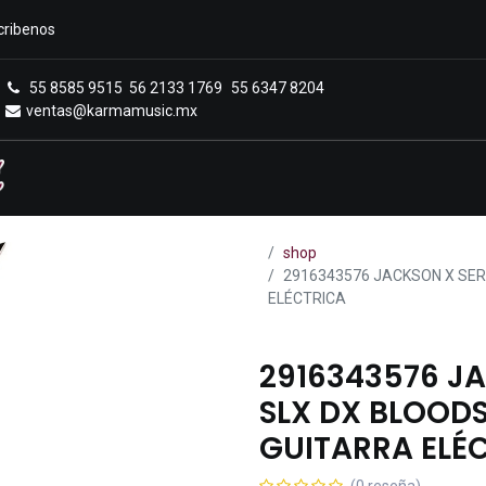
cribenos
55 8585 9515
56 2133 1769
55 6347 8204
ventas@karmamusic.mx
Royals Casa Veerkamp
Sucursales
Menú
shop
2916343576 JACKSON X SER
ELÉCTRICA
2916343576 JA
SLX DX BLOOD
GUITARRA ELÉ