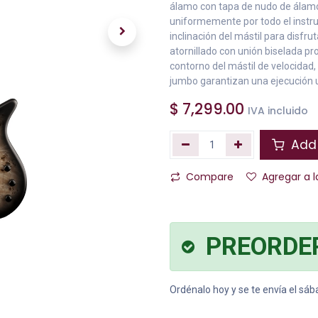
álamo con tapa de nudo de álamo 
uniformemente por todo el instrum
inclinación del mástil para disfr
atornillado con unión biselada pr
contorno del mástil de velocidad, 
jumbo garantizan una ejecución u
$
7,299.00
IVA incluido
Add 
Compare
Agregar a l
PREORDE
Ordénalo hoy y se te envía el sá