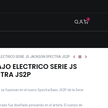
0
Blog
Legal
Eventos
Enero 2026
LECTRICO SERIE JS JACKSON SPECTRA JS2P
JO ELECTRICO SERIE JS
TRA JS2P
te se fusionan en el nuevo Spectra Bass JS2P de la Serie
rado fue diseñado pensando en el artista. El cuerpo de