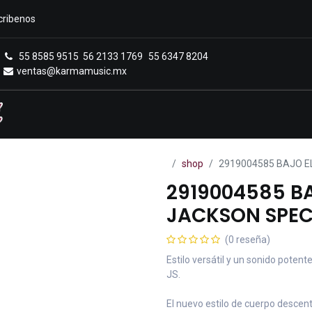
cribenos
55 8585 9515
56 2133 1769
55 6347 8204
ventas@karmamusic.mx
Royals Casa Veerkamp
Sucursales
Menú
shop
2919004585 BAJO E
2919004585 BA
JACKSON SPEC
(0 reseña)
Estilo versátil y un sonido poten
JS.
El nuevo estilo de cuerpo descent