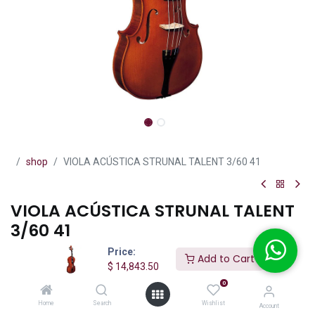
shop
VIOLA ACÚSTICA STRUNAL TALENT 3/60 41
VIOLA ACÚSTICA STRUNAL TALENT
3/60 41
Price:
(0 reseña)
Add to Cart
$
14,843.50
La Strunal Talent 3/60 es una viola de 41 cm (16″) de nivel
0
estudiante, hecha en la República Checa con tapa de abeto
macizo, cuerpo y mástil de arce, diapasón de ébano, y barniz al
Home
Search
Wishlist
Account