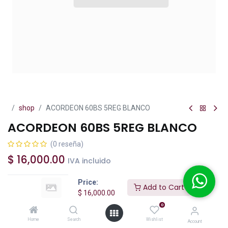
shop
ACORDEON 60BS 5REG BLANCO
ACORDEON 60BS 5REG BLANCO
(0 reseña)
$
16,000.00
IVA incluido
Price:
Add to Cart
$
16,000.00
0
Add to Cart
Buy Now
Home
Search
Wishlist
Account