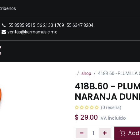
cribenos
55 8585 9515
56 2133 1769
55 6347 8204
ventas@karmamusic.mx
Royals Casa Veerkamp
Sucursales
Menú
shop
418B.60 - PLUMILLA
418B.60 - PLUM
NARANJA DUN
(0 reseña)
$
29.00
IVA incluido
Add 