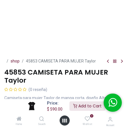
shop
45853 CAMISETA PARA MUJER Taylor
45853 CAMISETA PARA MUJER
Taylor
(0 reseña)
Camiseta para mujer Taylor de manga corta, diseño Alternative
Price:
#5052 con logo Taylor clásico en tela de algodón y poliester 50/50
Add to Cart
$
590.00
color negro talla XG.
0
$
590.00
IVA incluido
Home
Search
Wishlist
Account