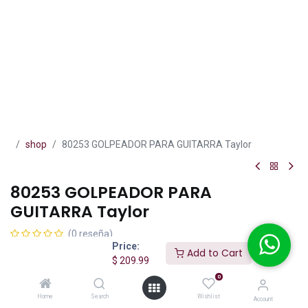
shop
80253 GOLPEADOR PARA GUITARRA Taylor
80253 GOLPEADOR PARA
GUITARRA Taylor
(0 reseña)
Price:
Add to Cart
Golpeador derecho Taylor para guitarras Grand Auditorium o
$
209.99
Grand Symphony de 5" transparente.
0
$
209.99
IVA incluido
Home
Search
Wishlist
Account