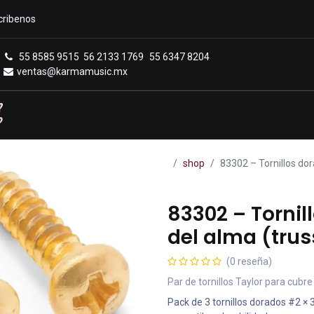
cribenos
55 8585 9515
56 2133 1769
55 6347 8204
ventas@karmamusic.mx
Royals Casa Veerkamp
Sucursales
Menú
shop
83302 – Tornillos dor
83302 – Tornil
del alma (trus
(0 reseña)
Par de tornillos Taylor para cub
Pack de 3 tornillos dorados #2 × 3/