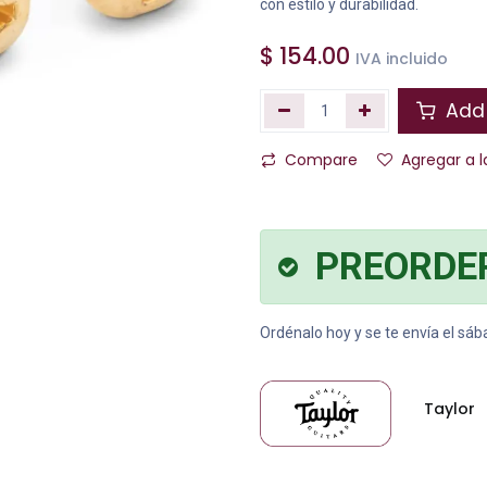
con estilo y durabilidad.
$
154.00
IVA incluido
Add 
Compare
Agregar a l
PREORDE
Ordénalo hoy y se te envía el sá
Taylor