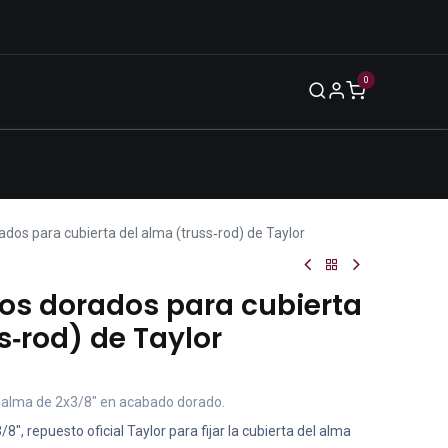
0
Blog
Legal
Eventos
Enero 2026
ados para cubierta del alma (truss‑rod) de Taylor
los dorados para cubierta
s‑rod) de Taylor
re alma de 2x3/8" en acabado dorado.
8″, repuesto oficial Taylor para fijar la cubierta del alma