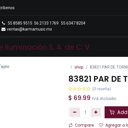
cribenos
55 8585 9515
56 2133 1769
55 6347 8204
ventas@karmamusic.mx
Royals Casa Veerkamp
Sucursales
Menú
shop
83821 PAR DE TORNI
83821 PAR DE 
(0 reseña)
$
69.99
IVA incluido
Add 
Compare
Agregar a l