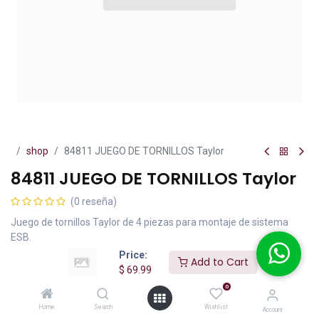
shop
84811 JUEGO DE TORNILLOS Taylor
84811 JUEGO DE TORNILLOS Taylor
(0 reseña)
Juego de tornillos Taylor de 4 piezas para montaje de sistema
ESB.
Price:
Add to Cart
$
69.99
IVA incluido
$
69.99
0
Home
Search
Wishlist
Account