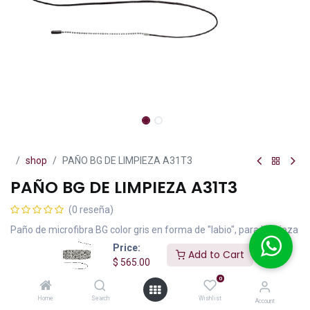
shop
PAÑO BG DE LIMPIEZA A31T3
PAÑO BG DE LIMPIEZA A31T3
(0 reseña)
Paño de microfibra BG color gris en forma de "labio", para limpieza
interior de bombas de afinación con cordón en los extremos y un
Price:
Add to Cart
contrapeso metálico.
$
565.00
0
$
565.00
IVA incluido
Home
Search
Wishlist
Account