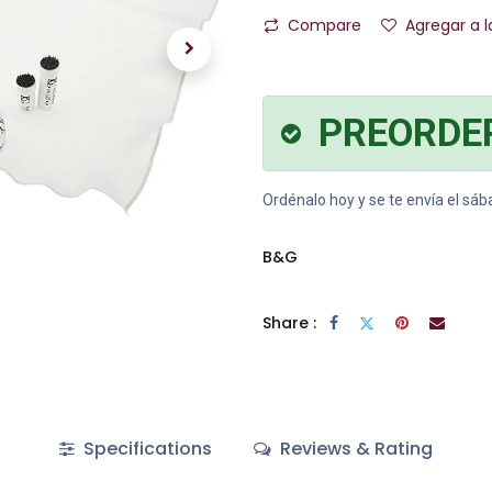
Compare
Agregar a l
PREORDE
Ordénalo hoy y se te envía el sá
B&G
Share :
Specifications
Reviews & Rating