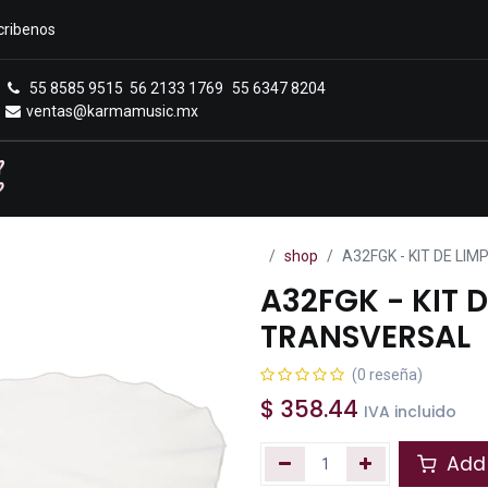
cribenos
55 8585 9515
56 2133 1769
55 6347 8204
ventas@karmamusic.mx
Royals Casa Veerkamp
Sucursales
Menú
shop
A32FGK - KIT DE LI
A32FGK - KIT D
TRANSVERSAL
(0 reseña)
$
358.44
IVA incluido
Add 