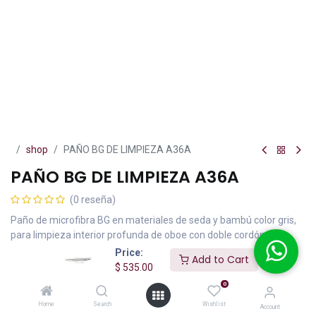
shop
PAÑO BG DE LIMPIEZA A36A
PAÑO BG DE LIMPIEZA A36A
(0 reseña)
Paño de microfibra BG en materiales de seda y bambú color gris,
para limpieza interior profunda de oboe con doble cordón y
contrapeso metálico plastificado en un extremo.
Price:
Add to Cart
$
535.00
$
535.00
IVA incluido
0
Home
Search
Wishlist
Account