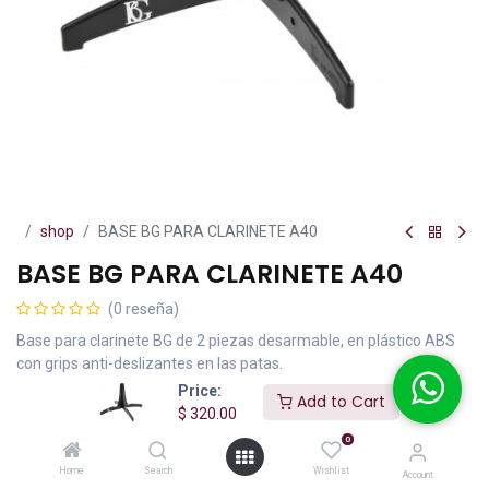
shop
BASE BG PARA CLARINETE A40
BASE BG PARA CLARINETE A40
(0 reseña)
Base para clarinete BG de 2 piezas desarmable, en plástico ABS
con grips anti-deslizantes en las patas.
Price:
Add to Cart
$
320.00
IVA incluido
$
320.00
0
Home
Search
Wishlist
Account