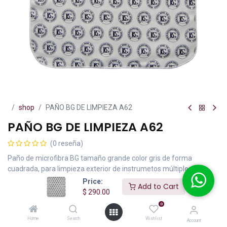
shop
PAÑO BG DE LIMPIEZA A62
PAÑO BG DE LIMPIEZA A62
(0 reseña)
Paño de microfibra BG tamaño grande color gris de forma
cuadrada, para limpieza exterior de instrumetos múltiples.
Price:
Add to Cart
$
290.00
IVA incluido
$
290.00
0
Home
Search
Wishlist
Account