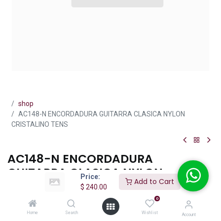
shop
AC148-N ENCORDADURA GUITARRA CLASICA NYLON
CRISTALINO TENS
AC148-N ENCORDADURA
GUITARRA CLASICA NYLON
Price:
Add to Cart
CRISTALINO TENS
$
240.00
0
(0 reseña)
Home
Search
Wishlist
$
240.00
Account
IVA incluido