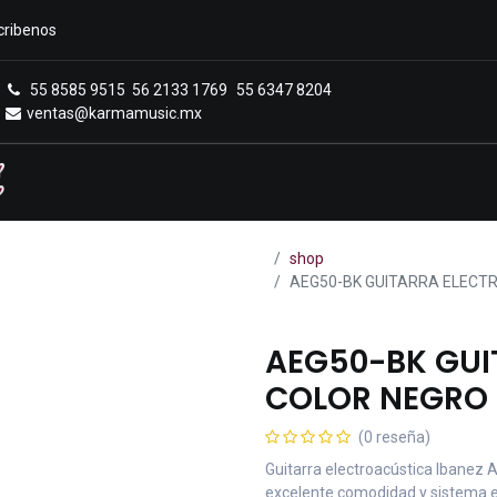
cribenos
55 8585 9515
56 2133 1769
55 6347 8204
ventas@karmamusic.mx
Royals Casa Veerkamp
Sucursales
Menú
shop
AEG50-BK GUITARRA ELECTR
AEG50-BK GUI
COLOR NEGRO D
(0 reseña)
Guitarra electroacústica Ibanez
excelente comodidad y sistema el