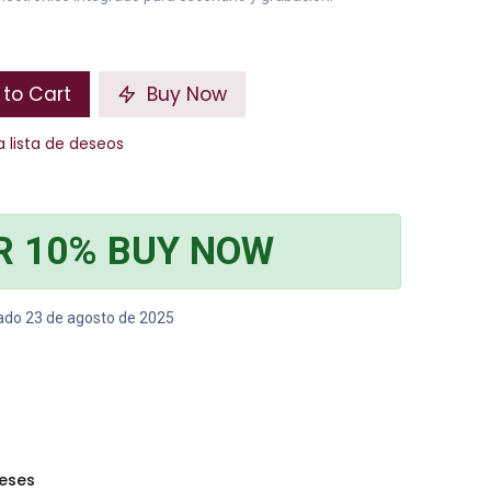
to Cart
Buy Now
a lista de deseos
R 10% BUY NOW
bado 23 de agosto de 2025
reses