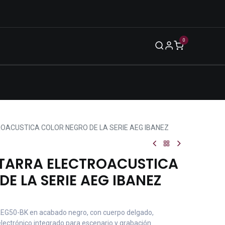
0
Blog
Legal
Eventos
Enero 2026
OACUSTICA COLOR NEGRO DE LA SERIE AEG IBANEZ
TARRA ELECTROACUSTICA
E LA SERIE AEG IBANEZ
 AEG50-BK en acabado negro, con cuerpo delgado,
ectrónico integrado para escenario y grabación.