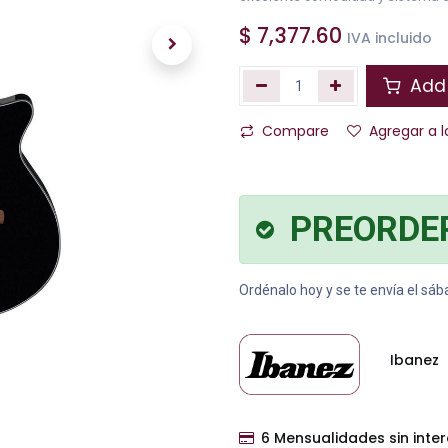
$
7,377.60
IVA incluido
Add 
Compare
Agregar a l
PREORDE
Ordénalo hoy y se te envía el sá
Ibanez
6 Mensualidades sin inte