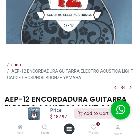
shop
AEP-12 ENCORDADURA GUITARRA ELECTRO ACUSTICA LIGHT
GAUGE PHOSPHOR BRONZE YAMAHA
AEP-12 ENCORDADURA GUITARRA
ELECTRO ACUSTICA LIGHT GAUGE
Price:
Add to Cart
PHOSPHOR BRONZE YAMAHA
$
187.92
0
(0 reseña)
Home
Search
Wishlist
Account
Juego de cuerdas Yamaha AEP‑12 para guitarra acústica