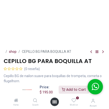
shop
CEPILLO BG PARA BOQUILLA AT
CEPILLO BG PARA BOQUILLA AT
(0 reseña)
Cepillo BG de nailon suave para boquillas de trompeta, corneta o
flugelhorn.
Price:
Add to Cart
$
195.00
IVA incluido
$
195.00
0
Home
Search
Wishlist
Account