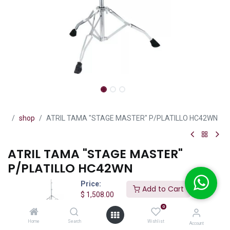
shop
ATRIL TAMA "STAGE MASTER" P/PLATILLO HC42WN
ATRIL TAMA "STAGE MASTER"
P/PLATILLO HC42WN
Price:
(0 reseña)
Add to Cart
$
1,508.00
Atril tama para platillo stage master recto ahora cuenta con el
0
soporte de platillo Quick-Set para una configuracion y desarme
mas rapido.
Home
Search
Wishlist
Account