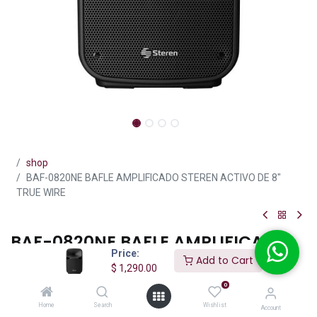
shop
BAF-0820NE BAFLE AMPLIFICADO STEREN ACTIVO DE 8"
TRUE WIRE
BAF-0820NE BAFLE AMPLIFICADO
Price:
STEREN ACTIVO DE 8" TRUE WIRE
Add to Cart
$
1,290.00
(0 reseña)
0
Gran potencia en un tamaño compacto TWS: Vincula 2 bafles por
Home
Search
Wishlist
Account